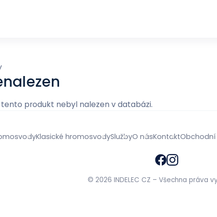
y
enalezen
tento produkt nebyl nalezen v databázi.
hromosvody
Klasické hromosvody
Služby
O nás
Kontakt
Obchodní
© 2026 INDELEC CZ – Všechna práva v