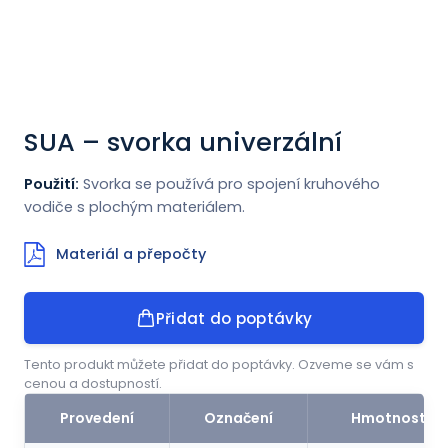
Novinky
Kontakt
SUA – svorka univerzální
ENGLISH
Použití:
Svorka se používá pro spojení kruhového
vodiče s plochým materiálem.
Materiál a přepočty
Přidat do poptávky
Tento produkt můžete přidat do poptávky. Ozveme se vám s
cenou a dostupností.
Provedení
Označení
Hmotnost (k