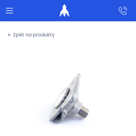
Aktivní hromosvody
← Zpět na produkty
Klasické hromosvody
Produkty
Služby
Naše práce
O nás