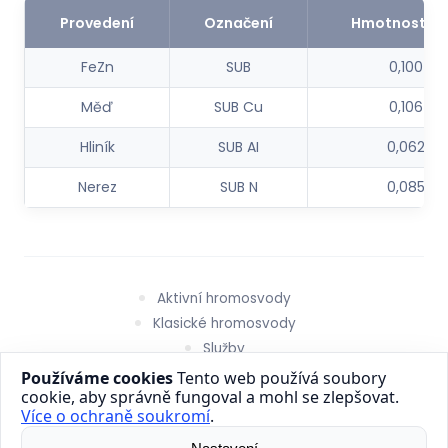
Provedení
Označení
Hmotnost (k
FeZn
SUB
0,100
Měď
SUB Cu
0,106
Hliník
SUB AI
0,062
Nerez
SUB N
0,085
Aktivní hromosvody
Klasické hromosvody
Služby
O nás
Kontakt
Obchodní podmínky