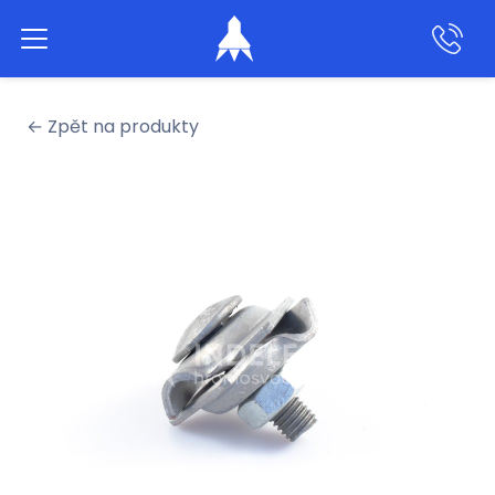
Aktivní hromosvody
← Zpět na produkty
Klasické hromosvody
Produkty
Služby
Naše práce
O nás