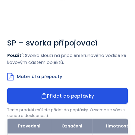
Novinky
Kontakt
SP – svorka připojovací
ENGLISH
Použití:
Svorka slouží na připojení kruhového vodiče ke
kovovým částem objektů.
Materiál a přepočty
Přidat do poptávky
Tento produkt můžete přidat do poptávky. Ozveme se vám s
cenou a dostupností.
Provedení
Označení
Hmotnost (k