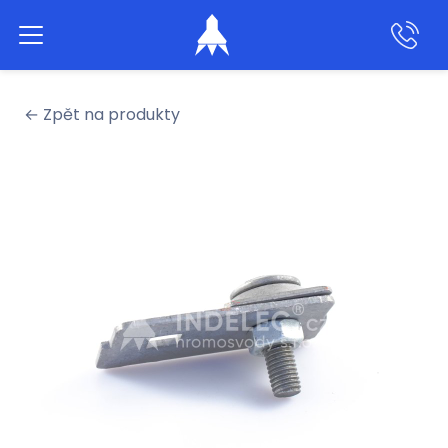
Aktivní hromosvody
← Zpět na produkty
Klasické hromosvody
Produkty
Služby
Naše práce
O nás