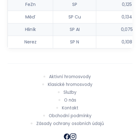
FeZn
SP
0,125
Měď
SP Cu
0,134
Hliník
SP AI
0,075
Nerez
SP N
0,108
Aktivní hromosvody
Klasické hromosvody
Služby
O nás
Kontakt
Obchodní podmínky
Zásady ochrany osobních údajů