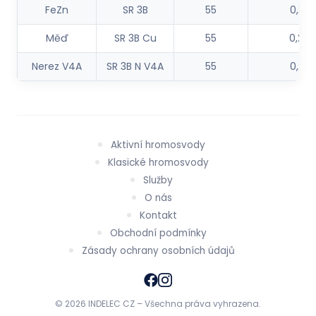
FeZn
SR 3B
55
0,214
Měď
SR 3B Cu
55
0,232
Nerez V4A
SR 3B N V4A
55
0,201
Aktivní hromosvody
Klasické hromosvody
Služby
O nás
Kontakt
Obchodní podmínky
Zásady ochrany osobních údajů
© 2026 INDELEC CZ – Všechna práva vyhrazena.