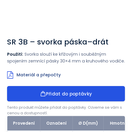
Novinky
Kontakt
SR 3B – svorka páska–drát
ENGLISH
Použití:
Svorka slouží ke křížovým i souběžným
spojením zemnící pásky 30×4 mm a kruhového vodiče.
Materiál a přepočty
Přidat do poptávky
Tento produkt můžete přidat do poptávky. Ozveme se vám s
cenou a dostupností.
Provedení
Označení
Ø D(mm)
Hmotnost