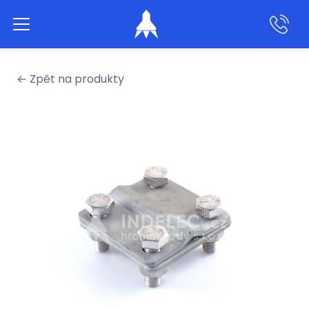
Aktivní hromosvody
← Zpět na produkty
Klasické hromosvody
Produkty
Služby
Naše práce
O nás