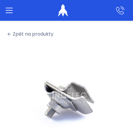
Aktivní hromosvody
← Zpět na produkty
Klasické hromosvody
Produkty
Služby
Naše práce
O nás