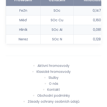
Provedení
Označení
Hmotnost (k
FeZn
SOc
0,147
Měď
SOc Cu
0,160
Hliník
SOc AI
0,081
Nerez
SOc N
0,128
Aktivní hromosvody
Klasické hromosvody
Služby
O nás
Kontakt
Obchodní podmínky
Zásady ochrany osobních údajů