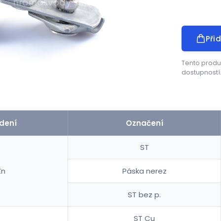
Při
Tento produ
dostupností
dení
Označení
ST
Zn
Páska nerez
ST bez p.
ST Cu