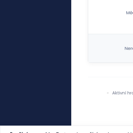
Mě
Ner
Aktivní 