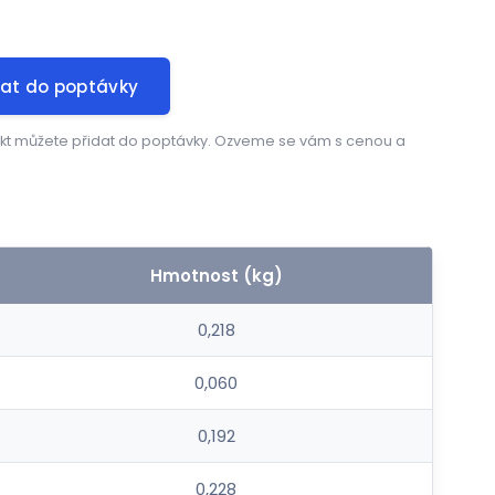
dat do poptávky
kt můžete přidat do poptávky. Ozveme se vám s cenou a
.
Hmotnost (kg)
0,218
0,060
0,192
0,228