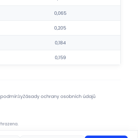
0,065
0,205
0,184
0,159
 podmínky
Zásady ochrany osobních údajů
yhrazena.