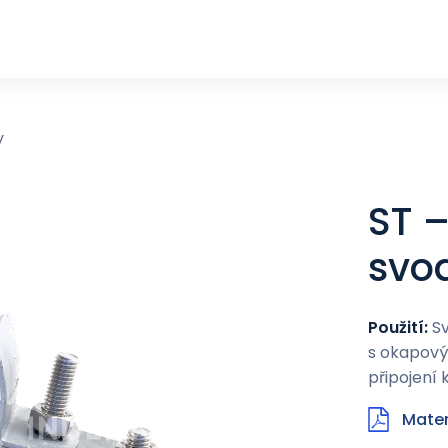
y
ST 
svo
Použití:
Sv
s okapový
připojení
Mater