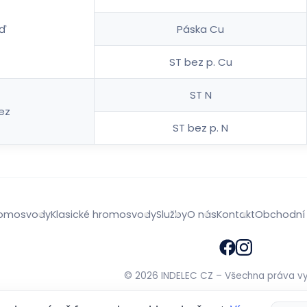
ď
Páska Cu
ST bez p. Cu
ST N
ez
ST bez p. N
hromosvody
Klasické hromosvody
Služby
O nás
Kontakt
Obchodní
© 2026 INDELEC CZ – Všechna práva v