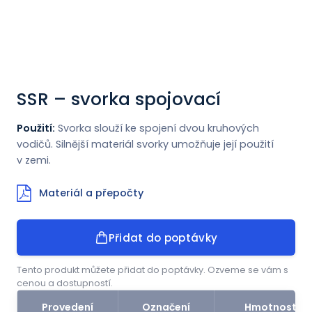
Novinky
Kontakt
SSR – svorka spojovací
ENGLISH
Použití:
Svorka slouží ke spojení dvou kruhových
vodičů. Silnější materiál svorky umožňuje její použití
v zemi.
Materiál a přepočty
Přidat do poptávky
Tento produkt můžete přidat do poptávky. Ozveme se vám s
cenou a dostupností.
Provedení
Označení
Hmotnost (k