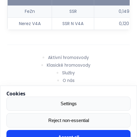
FeZn
SSR
0,149
Nerez V4A
SSR N V4A
0,120
Aktivní hromosvody
Klasické hromosvody
Služby
O nás
Kontakt
Obchodní podmínky
Zásady ochrany osobních údajů
© 2026 INDELEC CZ – Všechna práva vyhrazena.