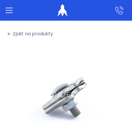
Aktivní hromosvody
← Zpět na produkty
Klasické hromosvody
Produkty
Služby
Naše práce
O nás