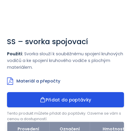
Novinky
Kontakt
SS – svorka spojovací
ENGLISH
Použití:
Svorka slouží k souběžnému spojení kruhových
vodičů a ke spojení kruhového vodiče s plochým
materiálem.
Materiál a přepočty
Přidat do poptávky
Tento produkt můžete přidat do poptávky. Ozveme se vám s
cenou a dostupností.
Provedení
Označení
Hmotnost (k