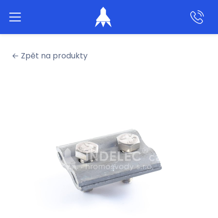
Aktivní hromosvody
← Zpět na produkty
Klasické hromosvody
Produkty
Služby
Naše práce
O nás