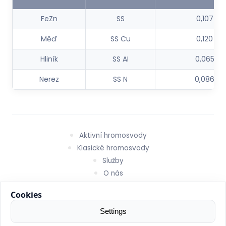
FeZn
SS
0,107
Měď
SS Cu
0,120
Hliník
SS AI
0,065
Nerez
SS N
0,086
Aktivní hromosvody
Klasické hromosvody
Služby
O nás
Kontakt
Obchodní podmínky
Zásady ochrany osobních údajů