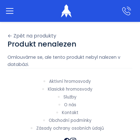
Aktivní hromosvody
← Zpět na produkty
Produkt nenalezen
Klasické hromosvody
Omlouváme se, ale tento produkt nebyl nalezen v
databázi.
Produkty
Aktivní hromosvody
Služby
Klasické hromosvody
Služby
O nás
Naše práce
Kontakt
Obchodní podmínky
O nás
Zásady ochrany osobních údajů